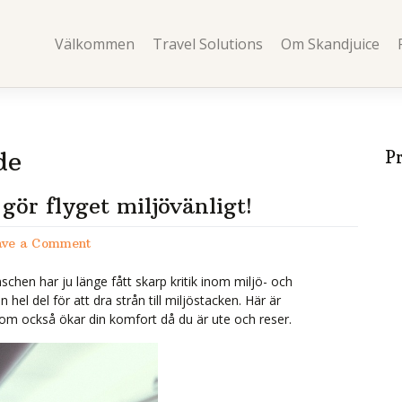
Välkommen
Travel Solutions
Om Skandjuice
de
P
ör flyget miljövänligt!
on
ave a Comment
Här
är
anschen har ju länge fått skarp kritik inom miljö- och
innovationerna
hel del för att dra strån till miljöstacken. Här är
som
som också ökar din komfort då du är ute och reser.
gör
flyget
miljövänligt!