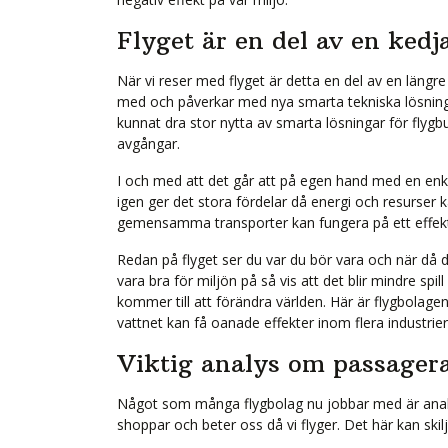
Flyget är en del av en kedj
När vi reser med flyget är detta en del av en längre
med och påverkar med nya smarta tekniska lösninga
kunnat dra stor nytta av smarta lösningar för fly
avgångar.
I och med att det går att på egen hand med en enke
igen ger det stora fördelar då energi och resurser k
gemensamma transporter kan fungera på ett effekti
Redan på flyget ser du var du bör vara och när då d
vara bra för miljön på så vis att det blir mindre spil
kommer till att förändra världen. Här är flygbolag
vattnet kan få oanade effekter inom flera industrier
Viktig analys om passager
Något som många flygbolag nu jobbar med är analy
shoppar och beter oss då vi flyger. Det här kan skilj