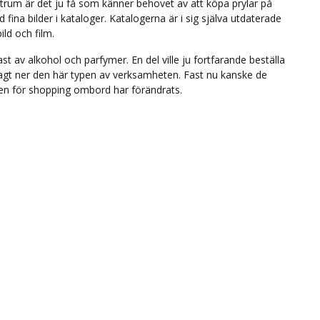
ntrum är det ju få som känner behovet av att köpa prylar på
 fina bilder i kataloger. Katalogerna är i sig själva utdaterade
ild och film.
st av alkohol och parfymer. En del ville ju fortfarande beställa
lagt ner den här typen av verksamheten. Fast nu kanske de
men för shopping ombord har förändrats.