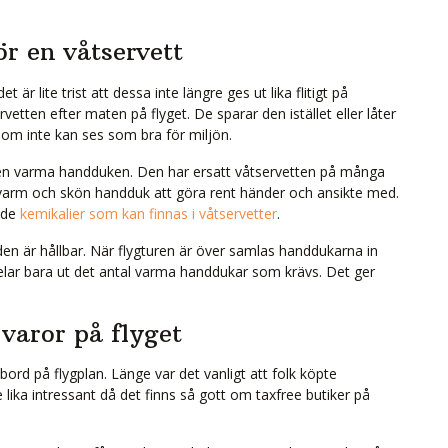
r en våtservett
r lite trist att dessa inte längre ges ut lika flitigt på
etten efter maten på flyget. De sparar den istället eller låter
 som inte kan ses som bra för miljön.
den varma handduken. Den har ersatt våtservetten på många
en varm och skön handduk att göra rent händer och ansikte med.
 de
kemikalier som kan finnas i våtservetter
.
 är hållbar. När flygturen är över samlas handdukarna in
elar bara ut det antal varma handdukar som krävs. Det ger
 varor på flyget
ord på flygplan. Länge var det vanligt att folk köpte
 lika intressant då det finns så gott om taxfree butiker på