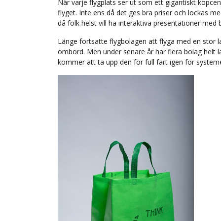
När varje flygplats ser ut som ett gigantiskt köpce
flyget. Inte ens då det ges bra priser och lockas med
då folk helst vill ha interaktiva presentationer med b
Länge fortsatte flygbolagen att flyga med en stor la
ombord. Men under senare år har flera bolag helt 
kommer att ta upp den för full fart igen för syste