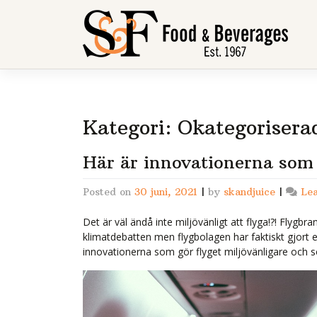
Skip
to
content
Kategori:
Okategorisera
Här är innovationerna som g
Posted on
30 juni, 2021
|
by
skandjuice
|
Le
Det är väl ändå inte miljövänligt att flyga!?! Flygbr
klimatdebatten men flygbolagen har faktiskt gjort en 
innovationerna som gör flyget miljövänligare och 