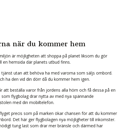
rorna när du kommer hem
iljön är möjligheten att shoppa på planet liksom du gör
ill en hemsida där planets utbud finns.
a tjänst utan att behöva ha med varorna som säljs ombord.
 och ha den vid din dörr då du kommer hem igen.
att beställa varor från jordens alla hörn och få dessa på en
got som flygbolag drar nytta av med nya spännande
stolen med din mobiltelefon.
 flyget precis som på marken ökar chansen för att du kommer
rd. Det här ger flygbolagen nya möjligheter till inkomster.
onödigt tung last som drar mer bränsle och därmed har