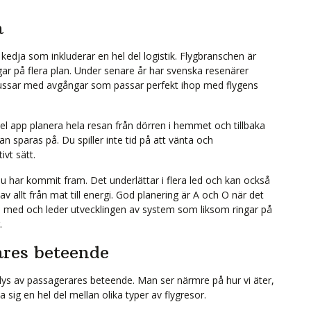
a
 kedja som inkluderar en hel del logistik. Flygbranschen är
r på flera plan. Under senare år har svenska resenärer
gbussar med avgångar som passar perfekt ihop med flygens
l app planera hela resan från dörren i hemmet och tillbaka
an sparas på. Du spiller inte tid på att vänta och
vt sätt.
u har kommit fram. Det underlättar i flera led och kan också
l av allt från mat till energi. God planering är A och O när det
en med och leder utvecklingen av system som liksom ringar på
.
ares beteende
s av passagerares beteende. Man ser närmre på hur vi äter,
a sig en hel del mellan olika typer av flygresor.