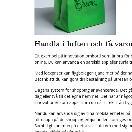
Handla i luften och få va
Ett exempel på innovation ombord som är bra för m
online. Du kan använda en särskild app eller surfa t
Med lockpriser kan flygbolagen tjäna mer på denn
Betänk att du kan göra din beställning på utresan
Dagens system för shopping är avancerade. Det går 
dag eller två till det egna hemmet. Det här är nå
innovationer som appar som du når direkt från flyg
När du kan använda dig av dina mobila enheter på
att nappa på de shopping-erbjudanden som ges ombo
Samtidigt kan man på detta vis sluta dra med sig 
negativ effekt på vår miljö.